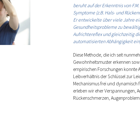
beruht auf der Erkenntnis von F.M.
Symptome (z.B. Hals- und Rücke
Er entwickelte über viele Jahre 
Gesundheitsprobleme zu bewältige
Aufrichtereflex und gleichzeitig d
automatisierten Abhängigkeit ein
Diese Methode, die ich seit nunmehr
Gewohnheitsmuster erkennen sowie 
empirischen Forschungen konnte Al
Leibverhältnis der Schlüssel zur Lei
Mechanismus frei und dynamisch fun
erleben wir eher Verspannungen, A
Rückenschmerzen, Augenprobleme,