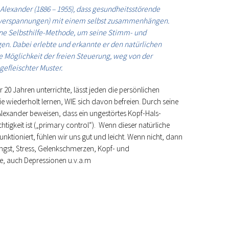
 Alexander (1886 – 1955), dass gesundheitsstörende
nverspannungen) mit einem selbst zusammenhängen.
eine Selbsthilfe-Methode, um seine Stimm- und
n. Dabei erlebte und erkannte er den natürlichen
ie Möglichkeit der freien Steuerung, weg von der
gefleischter Muster.
 20 Jahren unterrichte, lässt jeden die persönlichen
wiederholt lernen, WIE sich davon befreien. Durch seine
exander beweisen, dass ein ungestörtes Kopf-Hals-
chtigkeit ist („primary control“). Wenn dieser natürliche
ktioniert, fühlen wir uns gut und leicht. Wenn nicht, dann
ngst, Stress, Gelenkschmerzen, Kopf- und
 auch Depressionen u.v.a.m