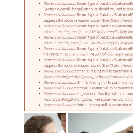
Deprecated function
: Return type of DatabaseStatementBas
Error message
[\ReturnTypeWillChange] attribute should be used to temp
Deprecated function
: Return type of DatabaseStatementEm
suppress the notice in
require_once()
(line
2346
of
/home/
Deprecated function
: Return type of DatabaseStatementEmp
notice in
require_once()
(line
2346
of
/home/y5iv9p5gz0ub
Deprecated function
: Return type of DatabaseStatementEm
notice in
require_once()
(line
2346
of
/home/y5iv9p5gz0ub
Deprecated function
: Return type of DatabaseStatementEmp
the notice in
require_once()
(line
2346
of
/home/y5iv9p5g
Deprecated function
: Return type of DatabaseStatementEm
suppress the notice in
require_once()
(line
2346
of
/home/
Deprecated function
: strlen(): Passing null to parameter #
/home/y5iv9p5gz0ub/migrated_webspace/www/cms/incl
Deprecated function
: rtrim(): Passing null to parameter #1
Deprecated function
: strpos(): Passing null to parameter 
Deprecated function
: str_replace(): Passing null to param
/home/y5iv9p5gz0ub/migrated_webspace/www/cms/inc
Deprecated function
: ltrim(): Passing null to parameter #1