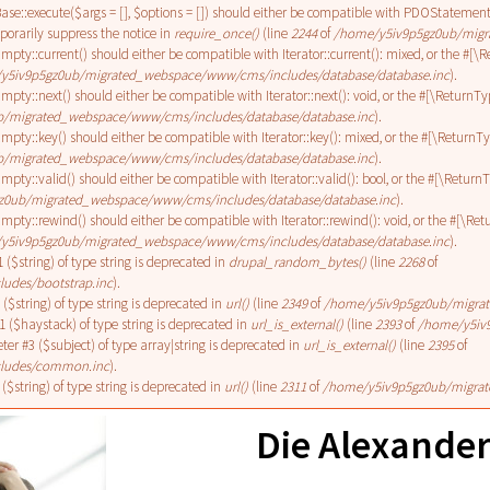
e::execute($args = [], $options = []) should either be compatible with PDOStatement::
orarily suppress the notice in
require_once()
(line
2244
of
/home/y5iv9p5gz0ub/migr
pty::current() should either be compatible with Iterator::current(): mixed, or the #[
y5iv9p5gz0ub/migrated_webspace/www/cms/includes/database/database.inc
).
ty::next() should either be compatible with Iterator::next(): void, or the #[\ReturnT
/migrated_webspace/www/cms/includes/database/database.inc
).
pty::key() should either be compatible with Iterator::key(): mixed, or the #[\ReturnT
/migrated_webspace/www/cms/includes/database/database.inc
).
ty::valid() should either be compatible with Iterator::valid(): bool, or the #[\Retur
z0ub/migrated_webspace/www/cms/includes/database/database.inc
).
pty::rewind() should either be compatible with Iterator::rewind(): void, or the #[\Re
y5iv9p5gz0ub/migrated_webspace/www/cms/includes/database/database.inc
).
1 ($string) of type string is deprecated in
drupal_random_bytes()
(line
2268
of
udes/bootstrap.inc
).
 ($string) of type string is deprecated in
url()
(line
2349
of
/home/y5iv9p5gz0ub/migra
#1 ($haystack) of type string is deprecated in
url_is_external()
(line
2393
of
/home/y5iv
eter #3 ($subject) of type array|string is deprecated in
url_is_external()
(line
2395
of
ludes/common.inc
).
 ($string) of type string is deprecated in
url()
(line
2311
of
/home/y5iv9p5gz0ub/migra
Die Alexander