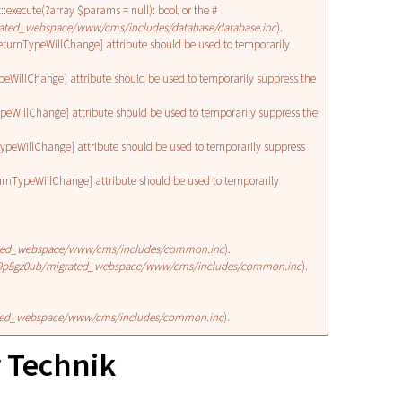
execute(?array $params = null): bool, or the #
ated_webspace/www/cms/includes/database/database.inc
).
\ReturnTypeWillChange] attribute should be used to temporarily
ypeWillChange] attribute should be used to temporarily suppress the
ypeWillChange] attribute should be used to temporarily suppress the
nTypeWillChange] attribute should be used to temporarily suppress
turnTypeWillChange] attribute should be used to temporarily
ted_webspace/www/cms/includes/common.inc
).
9p5gz0ub/migrated_webspace/www/cms/includes/common.inc
).
ted_webspace/www/cms/includes/common.inc
).
 Technik